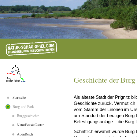
Geschichte der Burg
Startseite
Als älteste Stadt der Prignitz b
Geschichte zurück. Vermutlich 
Burg und Park
vom Stamm der Linonen im Urstr
Burggeschichte
am Standort der heutigen Burg 
Befestigungsanlage – die Burg L
NaturPoesieGarten
Schriftlich erwähnt wurde Burg 
AuenReich