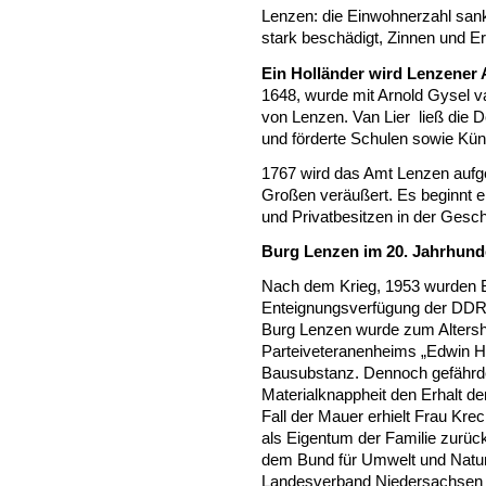
Lenzen: die Einwohnerzahl sank
stark beschädigt, Zinnen und 
Ein Holländer wird Lenzene
1648, wurde mit Arnold Gysel v
von Lenzen. Van Lier ließ die D
und förderte Schulen sowie Kün
1767 wird das Amt Lenzen aufge
Großen veräußert. Es beginnt 
und Privatbesitzen in der Gesch
Burg Lenzen im 20. Jahrhund
Nach dem Krieg, 1953 wurden 
Enteignungsverfügung der DDR
Burg Lenzen wurde zum Altersh
Parteiveteranenheims „Edwin Hör
Bausubstanz. Dennoch gefährd
Materialknappheit den Erhalt d
Fall der Mauer erhielt Frau Kre
als Eigentum der Familie zurüc
dem Bund für Umwelt und Natu
Landesverband Niedersachsen 