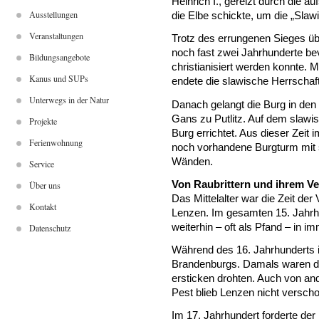
Heinrich I., gereizt durch die 
Ausstellungen
die Elbe schickte, um die „Sla
Veranstaltungen
Trotz des errungenen Sieges üb
noch fast zwei Jahrhunderte bevo
Bildungsangebote
christianisiert werden konnte
Kanus und SUPs
endete die slawische Herrschaft 
Unterwegs in der Natur
Danach gelangt die Burg in den 
Gans zu Putlitz. Auf dem slawi
Projekte
Burg errichtet. Aus dieser Zeit
Ferienwohnung
noch vorhandene Burgturm mit 
Wänden.
Service
Von Raubrittern und ihrem Ve
Über uns
Das Mittelalter war die Zeit der
Kontakt
Lenzen. Im gesamten 15. Jahrh
weiterhin – oft als Pfand – in i
Datenschutz
Während des 16. Jahrhunderts is
Brandenburgs. Damals waren di
ersticken drohten. Auch von and
Pest blieb Lenzen nicht verscho
Im 17. Jahrhundert forderte der 