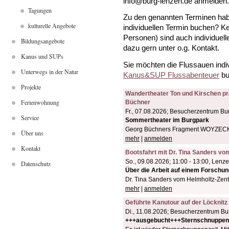
info@burg-lenzen.de anmelden
Tagungen
Zu den genannten Terminen hab
kulturelle Angebote
individuellen Termin buchen? K
Personen) sind auch individuel
Bildungsangebote
dazu gern unter o.g. Kontakt.
Kanus und SUPs
Sie möchten die Flussauen indiv
Unterwegs in der Natur
Kanus&SUP Flussabenteuer
bu
Projekte
Wandertheater Ton und Kirschen p
Ferienwohnung
Büchner
Fr., 07.08.2026; Besucherzentrum Bu
Service
Sommertheater im Burgpark
Georg Büchners Fragment WOYZECK (1
Über uns
mehr
|
anmelden
Kontakt
Bootsfahrt mit Dr. Tina Sanders v
So., 09.08.2026; 11:00 - 13:00, Lenz
Datenschutz
Über die Arbeit auf einem Forschun
Dr. Tina Sanders vom Helmholtz-Zen
mehr
|
anmelden
Geführte Kanutour auf der Löcknitz
Di., 11.08.2026; Besucherzentrum Bu
+++ausgebucht+++Sternschnuppen