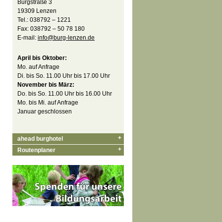
Burgstraße 3
19309 Lenzen
Tel.: 038792 – 1221
Fax: 038792 – 50 78 180
E-mail:
info@burg-lenzen.de
April bis Oktober:
Mo. auf Anfrage
Di. bis So. 11.00 Uhr bis 17.00 Uhr
November bis März:
Do. bis So. 11.00 Uhr bis 16.00 Uhr
Mo. bis Mi. auf Anfrage
Januar geschlossen
+
ahead burghotel
+
Routenplaner