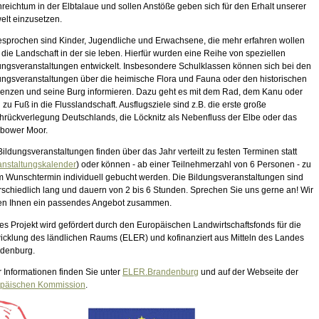
nreichtum in der Elbtalaue und sollen Anstöße geben sich für den Erhalt unserer
lt einzusetzen.
sprochen sind Kinder, Jugendliche und Erwachsene, die mehr erfahren wollen
 die Landschaft in der sie leben. Hierfür wurden eine Reihe von speziellen
ungsveranstaltungen entwickelt. Insbesondere Schulklassen können sich bei den
ungsveranstaltungen über die heimische Flora und Fauna oder den historischen
Lenzen und seine Burg informieren. Dazu geht es mit dem Rad, dem Kanu oder
 zu Fuß in die Flusslandschaft. Ausflugsziele sind z.B. die erste große
hrückverlegung Deutschlands, die Löcknitz als Nebenfluss der Elbe oder das
bower Moor.
Bildungsveranstaltungen finden über das Jahr verteilt zu festen Terminen statt
anstaltungskalender
) oder können - ab einer Teilnehmerzahl von 6 Personen - zu
m Wunschtermin individuell gebucht werden. Die Bildungsveranstaltungen sind
rschiedlich lang und dauern von 2 bis 6 Stunden. Sprechen Sie uns gerne an! Wir
len Ihnen ein passendes Angebot zusammen.
es Projekt wird gefördert durch den Europäischen Landwirtschaftsfonds für die
icklung des ländlichen Raums (ELER) und kofinanziert aus Mitteln des Landes
denburg.
 Informationen finden Sie unter
ELER.Brandenburg
und auf der Webseite der
päischen Kommission
.