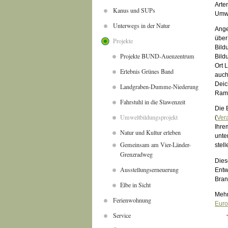
Arte
Kanus und SUPs
Umwe
Unterwegs in der Natur
Ange
über
Projekte
Bild
Projekte BUND-Auenzentrum
Bild
Ort 
Erlebnis Grünes Band
auch
Deic
Landgraben-Dumme-Niederung
Ram
Fahrstuhl in die Slawenzeit
Die 
Umweltbildungsprojekt
(
Ver
Ihre
Natur und Kultur erleben
unte
Gemeinsam am Vier-Länder-
stel
Grenzradweg
Dies
Ausstellungserneuerung
Entw
Bran
Elbe in Sicht
Mehr
Ferienwohnung
Euro
Service