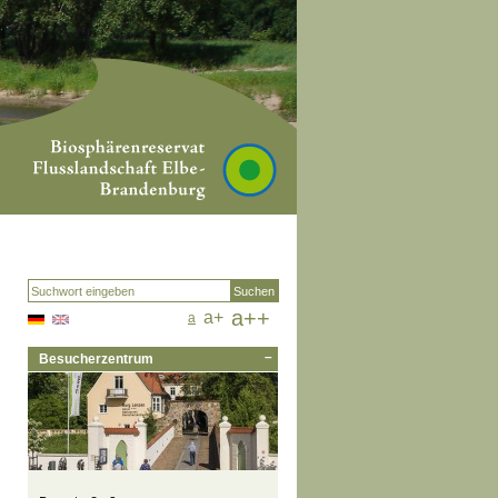
a++
a+
a
–
Besucherzentrum